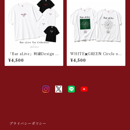
「Bar aLive」刺繍Design T
WHITE✖️GREEN Circle of
-shirt
Fifth T-shirt
¥4,500
¥4,500
プライバシーポリシー