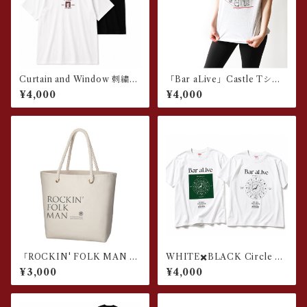
Curtain and Window 刺繍D
「Bar aLive」Castle Tシャ
esign T-shirt
ツ
¥4,000
¥4,000
「ROCKIN' FOLK MAN 」
WHITE✖️BLACK Circle of
Tote Bag
Fifth T-shirt
¥3,000
¥4,000